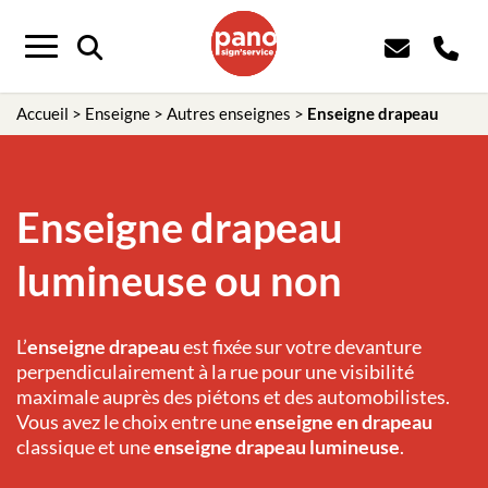
Panneau de gestion des cookies
Menu
Accueil
>
Enseigne
>
Autres enseignes
>
Enseigne drapeau
Enseigne drapeau
lumineuse ou non
L’
enseigne drapeau
est fixée sur votre devanture
perpendiculairement à la rue pour une visibilité
maximale auprès des piétons et des automobilistes.
Vous avez le choix entre une
enseigne en drapeau
classique et une
enseigne drapeau lumineuse
.