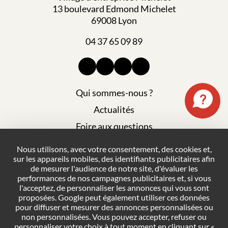
13 boulevard Edmond Michelet
69008 Lyon
04 37 65 09 89
Qui sommes-nous ?
Actualités
Foire aux questions
Mentions légales
Nous utilisons, avec votre consentement, des cookies et,
sur les appareils mobiles, des identifiants publicitaires afin
Plan du site
de mesurer l'audience de notre site, d'évaluer les
Politique de confidentialité
performances de nos campagnes publicitaires et, si vous
l'acceptez, de personnaliser les annonces qui vous sont
Conditions générales de vente
proposées. Google peut également utiliser ces données
pour diffuser et mesurer des annonces personnalisées ou
Gestion des cookies
non personnalisées. Vous pouvez accepter, refuser ou
personnaliser votre choix à tout moment en cliquant sur «