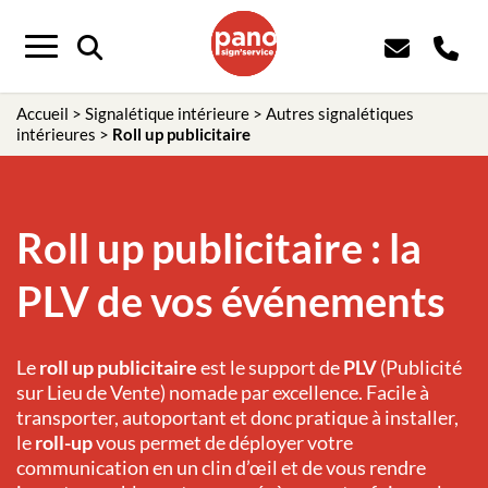
Panneau de gestion des cookies
Menu
Accueil
>
Signalétique intérieure
>
Autres signalétiques
intérieures
>
Roll up publicitaire
Roll up publicitaire : la
PLV de vos événements
Le
roll up publicitaire
est le support de
PLV
(Publicité
sur Lieu de Vente) nomade par excellence. Facile à
transporter, autoportant et donc pratique à installer,
le
roll-up
vous permet de déployer votre
communication en un clin d’œil et de vous rendre