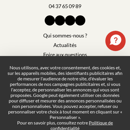
04 37 65 09 89
Qui sommes-nous ?
Actualités
Foire aux questions
Mentions légales
Nous utilisons, avec votre consentement, des cookies et,
sur les appareils mobiles, des identifiants publicitaires afin
Plan du site
de mesurer l'audience de notre site, d'évaluer les
Politique de confidentialité
performances de nos campagnes publicitaires et, si vous
l'acceptez, de personnaliser les annonces qui vous sont
Conditions générales de vente
proposées. Google peut également utiliser ces données
pour diffuser et mesurer des annonces personnalisées ou
Gestion des cookies
non personnalisées. Vous pouvez accepter, refuser ou
personnaliser votre choix à tout moment en cliquant sur «
Personnaliser ».
NOUS CONTACTER
Pour en savoir plus, consultez notre
Politique de
confidentialité