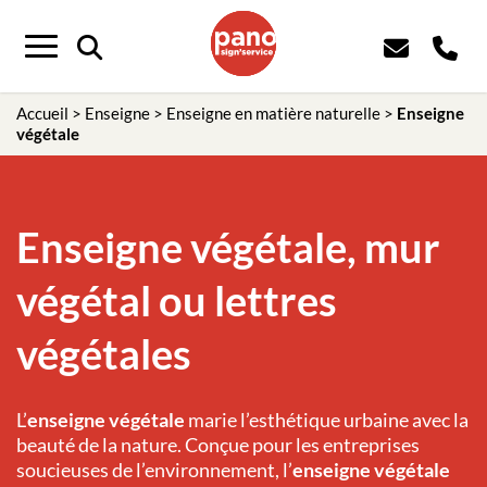
Panneau de gestion des cookies
Menu
Accueil
>
Enseigne
>
Enseigne en matière naturelle
>
Enseigne
végétale
Enseigne végétale, mur
végétal ou lettres
végétales
L’
enseigne végétale
marie l’esthétique urbaine avec la
beauté de la nature. Conçue pour les entreprises
soucieuses de l’environnement, l’
enseigne végétale